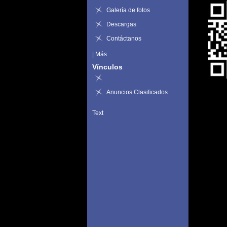
Galería de fotos
Descargas
Contáctanos
|
Más
Vínculos
Anuncios Clasificados
Text