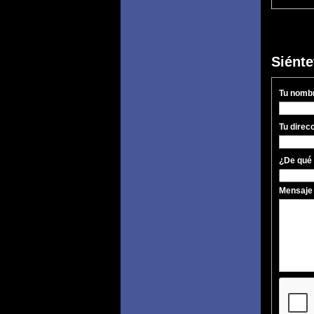
Siénte
Tu nomb
Tu direc
¿De qué 
Mensaj